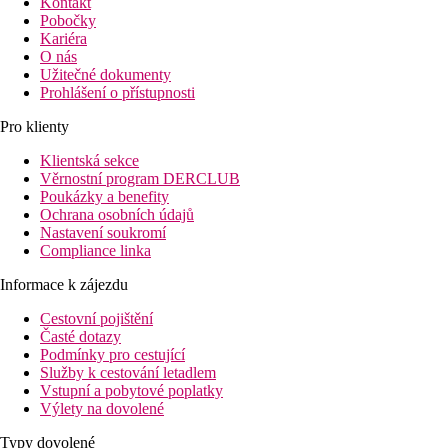
Kontakt
Pobočky
Kariéra
O nás
Užitečné dokumenty
Prohlášení o přístupnosti
Pro klienty
Klientská sekce
Věrnostní program DERCLUB
Poukázky a benefity
Ochrana osobních údajů
Nastavení soukromí
Compliance linka
Informace k zájezdu
Cestovní pojištění
Časté dotazy
Podmínky pro cestující
Služby k cestování letadlem
Vstupní a pobytové poplatky
Výlety na dovolené
Typy dovolené