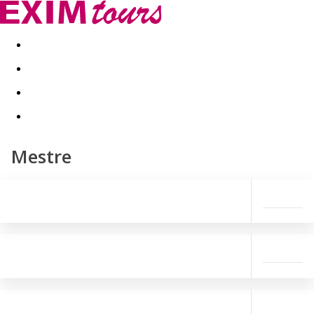
Akční nabídky
Last minute
First minute - Exotika a zim
Mestre