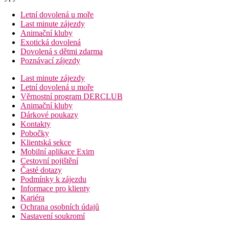
Letní dovolená u moře
Last minute zájezdy
Animační kluby
Exotická dovolená
Dovolená s dětmi zdarma
Poznávací zájezdy
Last minute zájezdy
Letní dovolená u moře
Věrnostní program DERCLUB
Animační kluby
Dárkové poukazy
Kontakty
Pobočky
Klientská sekce
Mobilní aplikace Exim
Cestovní pojištění
Časté dotazy
Podmínky k zájezdu
Informace pro klienty
Kariéra
Ochrana osobních údajů
Nastavení soukromí