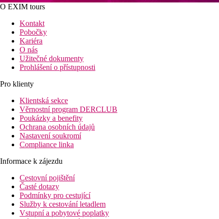
O EXIM tours
Kontakt
Pobočky
Kariéra
O nás
Užitečné dokumenty
Prohlášení o přístupnosti
Pro klienty
Klientská sekce
Věrnostní program DERCLUB
Poukázky a benefity
Ochrana osobních údajů
Nastavení soukromí
Compliance linka
Informace k zájezdu
Cestovní pojištění
Časté dotazy
Podmínky pro cestující
Služby k cestování letadlem
Vstupní a pobytové poplatky