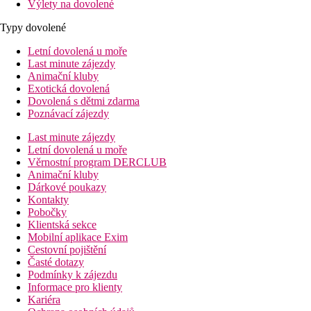
Výlety na dovolené
Typy dovolené
Letní dovolená u moře
Last minute zájezdy
Animační kluby
Exotická dovolená
Dovolená s dětmi zdarma
Poznávací zájezdy
Last minute zájezdy
Letní dovolená u moře
Věrnostní program DERCLUB
Animační kluby
Dárkové poukazy
Kontakty
Pobočky
Klientská sekce
Mobilní aplikace Exim
Cestovní pojištění
Časté dotazy
Podmínky k zájezdu
Informace pro klienty
Kariéra