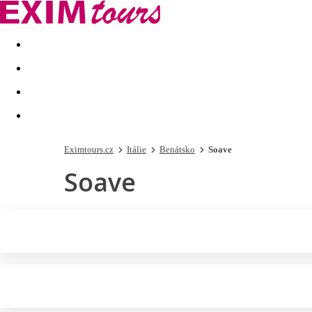
Akční nabídky
Last minute
First minute - Exotika a zim
Eximtours.cz
Itálie
Benátsko
Soave
Soave