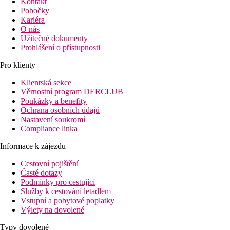
Kontakt
Pobočky
Kariéra
O nás
Užitečné dokumenty
Prohlášení o přístupnosti
Pro klienty
Klientská sekce
Věrnostní program DERCLUB
Poukázky a benefity
Ochrana osobních údajů
Nastavení soukromí
Compliance linka
Informace k zájezdu
Cestovní pojištění
Časté dotazy
Podmínky pro cestující
Služby k cestování letadlem
Vstupní a pobytové poplatky
Výlety na dovolené
Typy dovolené