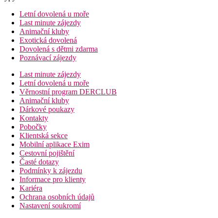
Letní dovolená u moře
Last minute zájezdy
Animační kluby
Exotická dovolená
Dovolená s dětmi zdarma
Poznávací zájezdy
Last minute zájezdy
Letní dovolená u moře
Věrnostní program DERCLUB
Animační kluby
Dárkové poukazy
Kontakty
Pobočky
Klientská sekce
Mobilní aplikace Exim
Cestovní pojištění
Časté dotazy
Podmínky k zájezdu
Informace pro klienty
Kariéra
Ochrana osobních údajů
Nastavení soukromí