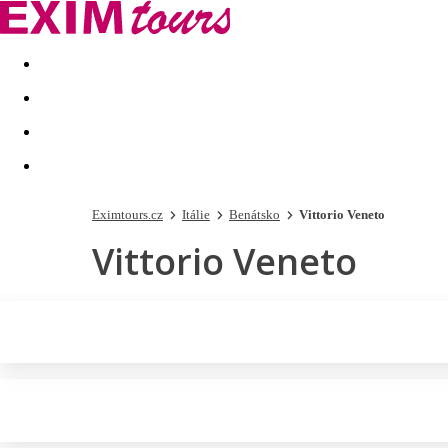
Akční nabídky
Last minute
First minute - Exotika a zim
Eximtours.cz
Itálie
Benátsko
Vittorio Veneto
Vittorio Veneto