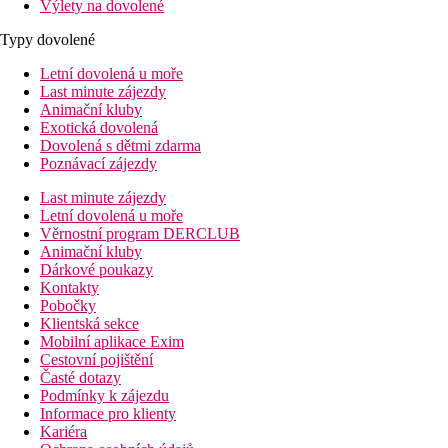
Výlety na dovolené
Typy dovolené
Letní dovolená u moře
Last minute zájezdy
Animační kluby
Exotická dovolená
Dovolená s dětmi zdarma
Poznávací zájezdy
Last minute zájezdy
Letní dovolená u moře
Věrnostní program DERCLUB
Animační kluby
Dárkové poukazy
Kontakty
Pobočky
Klientská sekce
Mobilní aplikace Exim
Cestovní pojištění
Časté dotazy
Podmínky k zájezdu
Informace pro klienty
Kariéra