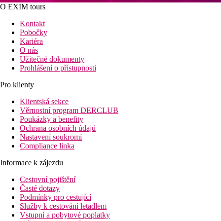
O EXIM tours
Kontakt
Pobočky
Kariéra
O nás
Užitečné dokumenty
Prohlášení o přístupnosti
Pro klienty
Klientská sekce
Věrnostní program DERCLUB
Poukázky a benefity
Ochrana osobních údajů
Nastavení soukromí
Compliance linka
Informace k zájezdu
Cestovní pojištění
Časté dotazy
Podmínky pro cestující
Služby k cestování letadlem
Vstupní a pobytové poplatky