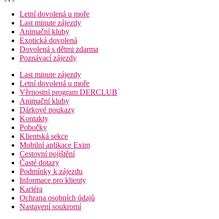
Letní dovolená u moře
Last minute zájezdy
Animační kluby
Exotická dovolená
Dovolená s dětmi zdarma
Poznávací zájezdy
Last minute zájezdy
Letní dovolená u moře
Věrnostní program DERCLUB
Animační kluby
Dárkové poukazy
Kontakty
Pobočky
Klientská sekce
Mobilní aplikace Exim
Cestovní pojištění
Časté dotazy
Podmínky k zájezdu
Informace pro klienty
Kariéra
Ochrana osobních údajů
Nastavení soukromí