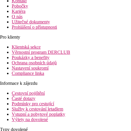
Kontakt
Pobočky
Kariéra
O nás
Užitečné dokumenty
Prohlášení o přístupnosti
Pro klienty
Klientská sekce
Věrnostní program DERCLUB
Poukázky a benefity
Ochrana osobních údajů
Nastavení soukromí
Compliance linka
Informace k zájezdu
Cestovní pojištění
Časté dotazy
Podmínky pro cestující
Služby k cestování letadlem
Vstupní a pobytové poplatky
Výlety na dovolené
Typy dovolené