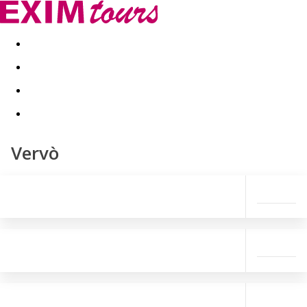
Akční nabídky
Last minute
First minute - Exotika a zim
Vervò