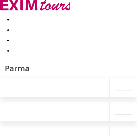
Akční nabídky
Last minute
First minute - Exotika a zim
Parma