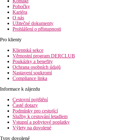
Kontakt
Pobočky
Kariéra
O nás
Užitečné dokumenty
Prohlášení o přístupnosti
Pro klienty
Klientská sekce
Věrnostní program DERCLUB
Poukázky a benefity
Ochrana osobních údajů
Nastavení soukromí
Compliance linka
Informace k zájezdu
Cestovní pojištění
Časté dotazy
Podmínky pro cestující
Služby k cestování letadlem
Vstupní a pobytové poplatky
Výlety na dovolené
Typy dovolené