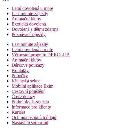
Letní dovolená u moře
Last minute zájezdy
Animační kluby
Exotická dovolená
Dovolená s dětmi zdarma
Poznávací zájezdy
Last minute zájezdy
Letní dovolená u moře
Věrnostní program DERCLUB
Animační kluby
Dárkové poukazy
Kontakty
Pobočky
Klientská sekce
Mobilní aplikace Exim
Cestovní pojištění
Časté dotazy
Podmínky k zájezdu
Informace pro klienty
Kariéra
Ochrana osobních údajů
Nastavení soukromí