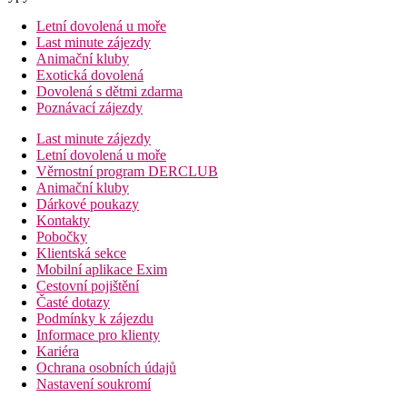
Letní dovolená u moře
Last minute zájezdy
Animační kluby
Exotická dovolená
Dovolená s dětmi zdarma
Poznávací zájezdy
Last minute zájezdy
Letní dovolená u moře
Věrnostní program DERCLUB
Animační kluby
Dárkové poukazy
Kontakty
Pobočky
Klientská sekce
Mobilní aplikace Exim
Cestovní pojištění
Časté dotazy
Podmínky k zájezdu
Informace pro klienty
Kariéra
Ochrana osobních údajů
Nastavení soukromí