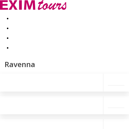
Akční nabídky
Last minute
First minute - Exotika a zim
Ravenna