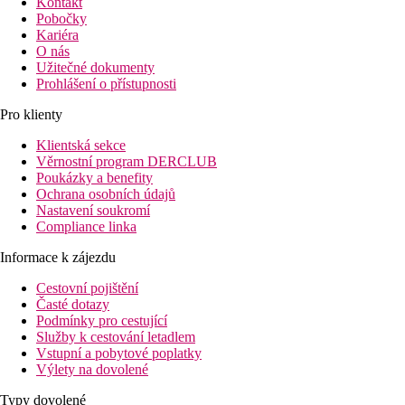
Kontakt
Pobočky
Kariéra
O nás
Užitečné dokumenty
Prohlášení o přístupnosti
Pro klienty
Klientská sekce
Věrnostní program DERCLUB
Poukázky a benefity
Ochrana osobních údajů
Nastavení soukromí
Compliance linka
Informace k zájezdu
Cestovní pojištění
Časté dotazy
Podmínky pro cestující
Služby k cestování letadlem
Vstupní a pobytové poplatky
Výlety na dovolené
Typy dovolené