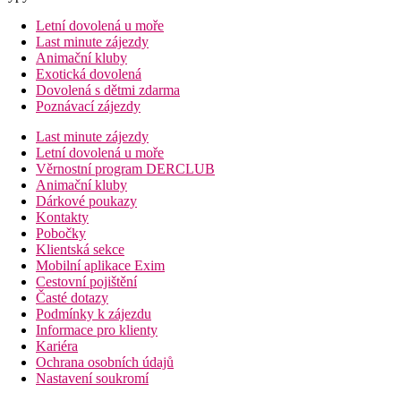
Letní dovolená u moře
Last minute zájezdy
Animační kluby
Exotická dovolená
Dovolená s dětmi zdarma
Poznávací zájezdy
Last minute zájezdy
Letní dovolená u moře
Věrnostní program DERCLUB
Animační kluby
Dárkové poukazy
Kontakty
Pobočky
Klientská sekce
Mobilní aplikace Exim
Cestovní pojištění
Časté dotazy
Podmínky k zájezdu
Informace pro klienty
Kariéra
Ochrana osobních údajů
Nastavení soukromí