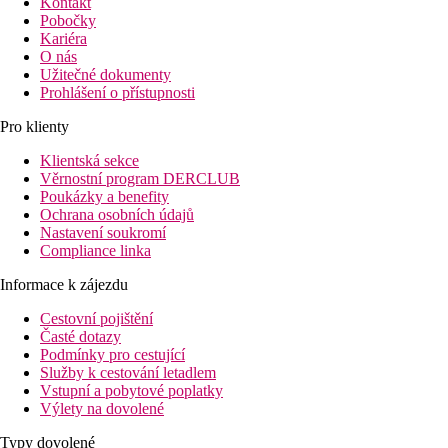
Kontakt
Pobočky
Kariéra
O nás
Užitečné dokumenty
Prohlášení o přístupnosti
Pro klienty
Klientská sekce
Věrnostní program DERCLUB
Poukázky a benefity
Ochrana osobních údajů
Nastavení soukromí
Compliance linka
Informace k zájezdu
Cestovní pojištění
Časté dotazy
Podmínky pro cestující
Služby k cestování letadlem
Vstupní a pobytové poplatky
Výlety na dovolené
Typy dovolené