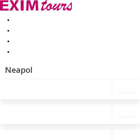
Akční nabídky
Last minute
First minute - Exotika a zim
Neapol