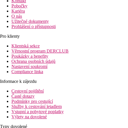
Kontakt
Pobočky
Kariéra
O nás
Užitečné dokumenty
Prohlášení o přístupnosti
Pro klienty
Klientská sekce
Věrnostní program DERCLUB
Poukázky a benefity
Ochrana osobních údajů
Nastavení soukromí
Compliance linka
Informace k zájezdu
Cestovní pojištění
Časté dotazy
Podmínky pro cestující
Služby k cestování letadlem
Vstupní a pobytové poplatky
Výlety na dovolené
Typy dovolené