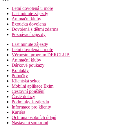
Letní dovolená u moře
Last minute zájezdy
Animační kluby
Exotická dovolená
Dovolená s dětmi zdarma
Poznávací zájezdy
Last minute zájezdy
Letní dovolená u moře
Věrnostní program DERCLUB
Animační kluby
Dárkové poukazy
Kontakty
Pobočky
Klientská sekce
Mobilní aplikace Exim
Cestovní pojištění
Časté dotazy
Podmínky k zájezdu
Informace pro klienty
Kariéra
Ochrana osobních údajů
Nastavení soukromí