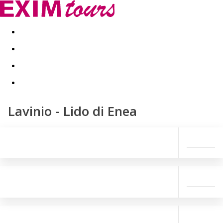
Akční nabídky
Last minute
First minute - Exotika a zim
Lavinio - Lido di Enea