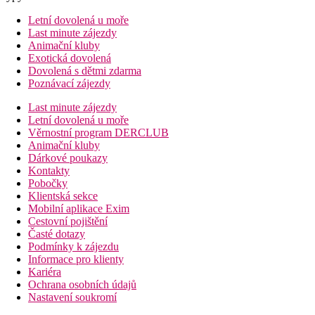
Letní dovolená u moře
Last minute zájezdy
Animační kluby
Exotická dovolená
Dovolená s dětmi zdarma
Poznávací zájezdy
Last minute zájezdy
Letní dovolená u moře
Věrnostní program DERCLUB
Animační kluby
Dárkové poukazy
Kontakty
Pobočky
Klientská sekce
Mobilní aplikace Exim
Cestovní pojištění
Časté dotazy
Podmínky k zájezdu
Informace pro klienty
Kariéra
Ochrana osobních údajů
Nastavení soukromí