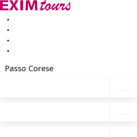
Akční nabídky
Last minute
First minute - Exotika a zim
Passo Corese