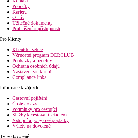
Kontakt
Pobočky
Kariéra
O nás
Užitečné dokumenty
Prohlášení o přístupnosti
Pro klienty
Klientská sekce
Věrnostní program DERCLUB
Poukázky a benefity
Ochrana osobních údajů
Nastavení soukromí
Compliance linka
Informace k zájezdu
Cestovní pojištění
Časté dotazy
Podmínky pro cestující
Služby k cestování letadlem
Vstupní a pobytové poplatky
Výlety na dovolené
Typy dovolené