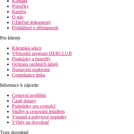
Kontakt
Pobočky
Kariéra
O nás
Užitečné dokumenty
Prohlášení o přístupnosti
Pro klienty
Klientská sekce
Věrnostní program DERCLUB
Poukázky a benefity
Ochrana osobních údajů
Nastavení soukromí
Compliance linka
Informace k zájezdu
Cestovní pojištění
Časté dotazy
Podmínky pro cestující
Služby k cestování letadlem
Vstupní a pobytové poplatky
Výlety na dovolené
Typy dovolené