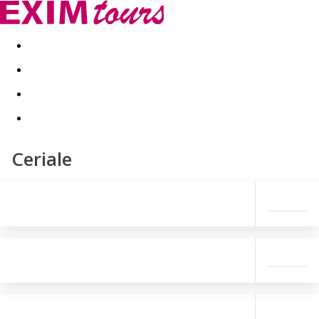
Akční nabídky
Last minute
First minute - Exotika a zim
Ceriale