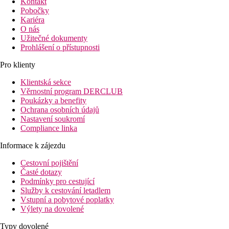
Kontakt
Pobočky
Kariéra
O nás
Užitečné dokumenty
Prohlášení o přístupnosti
Pro klienty
Klientská sekce
Věrnostní program DERCLUB
Poukázky a benefity
Ochrana osobních údajů
Nastavení soukromí
Compliance linka
Informace k zájezdu
Cestovní pojištění
Časté dotazy
Podmínky pro cestující
Služby k cestování letadlem
Vstupní a pobytové poplatky
Výlety na dovolené
Typy dovolené