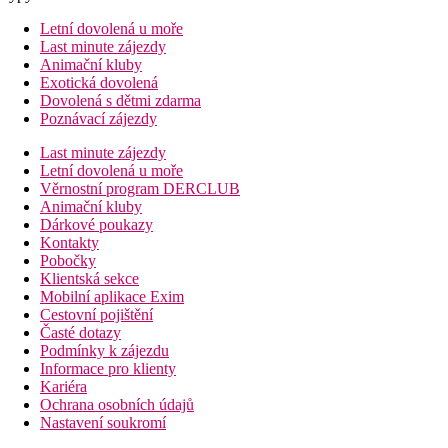
Letní dovolená u moře
Last minute zájezdy
Animační kluby
Exotická dovolená
Dovolená s dětmi zdarma
Poznávací zájezdy
Last minute zájezdy
Letní dovolená u moře
Věrnostní program DERCLUB
Animační kluby
Dárkové poukazy
Kontakty
Pobočky
Klientská sekce
Mobilní aplikace Exim
Cestovní pojištění
Časté dotazy
Podmínky k zájezdu
Informace pro klienty
Kariéra
Ochrana osobních údajů
Nastavení soukromí