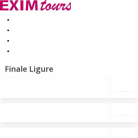
Akční nabídky
Last minute
First minute - Exotika a zim
Finale Ligure