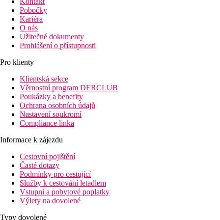
Kontakt
Pobočky
Kariéra
O nás
Užitečné dokumenty
Prohlášení o přístupnosti
Pro klienty
Klientská sekce
Věrnostní program DERCLUB
Poukázky a benefity
Ochrana osobních údajů
Nastavení soukromí
Compliance linka
Informace k zájezdu
Cestovní pojištění
Časté dotazy
Podmínky pro cestující
Služby k cestování letadlem
Vstupní a pobytové poplatky
Výlety na dovolené
Typy dovolené