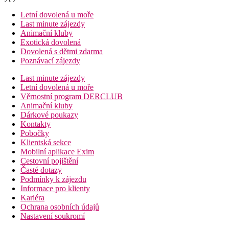
Letní dovolená u moře
Last minute zájezdy
Animační kluby
Exotická dovolená
Dovolená s dětmi zdarma
Poznávací zájezdy
Last minute zájezdy
Letní dovolená u moře
Věrnostní program DERCLUB
Animační kluby
Dárkové poukazy
Kontakty
Pobočky
Klientská sekce
Mobilní aplikace Exim
Cestovní pojištění
Časté dotazy
Podmínky k zájezdu
Informace pro klienty
Kariéra
Ochrana osobních údajů
Nastavení soukromí