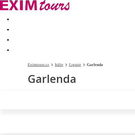
Akční nabídky
Last minute
First minute - Exotika a zim
Eximtours.cz
Itálie
Ligurie
Garlenda
Garlenda