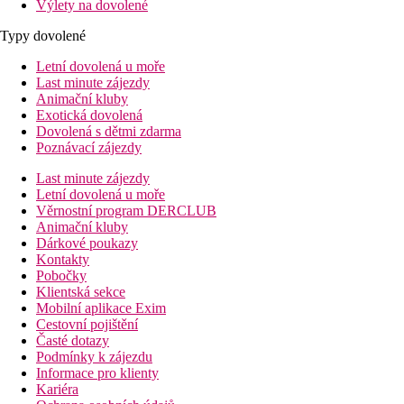
Výlety na dovolené
Typy dovolené
Letní dovolená u moře
Last minute zájezdy
Animační kluby
Exotická dovolená
Dovolená s dětmi zdarma
Poznávací zájezdy
Last minute zájezdy
Letní dovolená u moře
Věrnostní program DERCLUB
Animační kluby
Dárkové poukazy
Kontakty
Pobočky
Klientská sekce
Mobilní aplikace Exim
Cestovní pojištění
Časté dotazy
Podmínky k zájezdu
Informace pro klienty
Kariéra