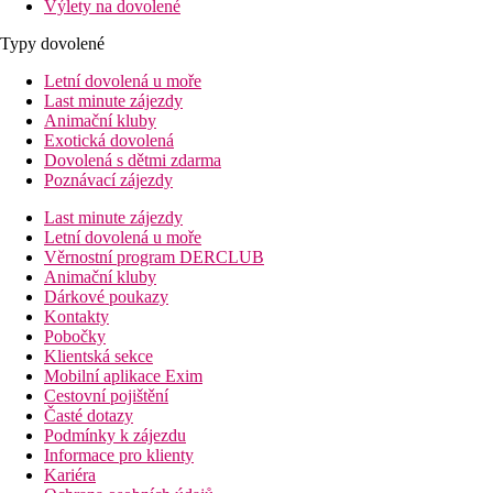
Výlety na dovolené
Typy dovolené
Letní dovolená u moře
Last minute zájezdy
Animační kluby
Exotická dovolená
Dovolená s dětmi zdarma
Poznávací zájezdy
Last minute zájezdy
Letní dovolená u moře
Věrnostní program DERCLUB
Animační kluby
Dárkové poukazy
Kontakty
Pobočky
Klientská sekce
Mobilní aplikace Exim
Cestovní pojištění
Časté dotazy
Podmínky k zájezdu
Informace pro klienty
Kariéra