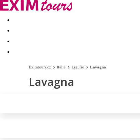
Akční nabídky
Last minute
First minute - Exotika a zim
Eximtours.cz
Itálie
Ligurie
Lavagna
Lavagna