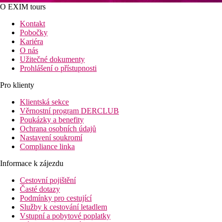
O EXIM tours
Kontakt
Pobočky
Kariéra
O nás
Užitečné dokumenty
Prohlášení o přístupnosti
Pro klienty
Klientská sekce
Věrnostní program DERCLUB
Poukázky a benefity
Ochrana osobních údajů
Nastavení soukromí
Compliance linka
Informace k zájezdu
Cestovní pojištění
Časté dotazy
Podmínky pro cestující
Služby k cestování letadlem
Vstupní a pobytové poplatky