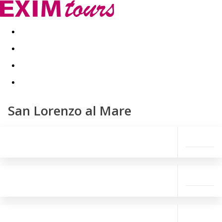
Akční nabídky
Last minute
First minute - Exotika a zim
San Lorenzo al Mare