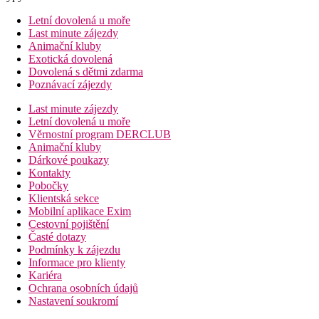
Letní dovolená u moře
Last minute zájezdy
Animační kluby
Exotická dovolená
Dovolená s dětmi zdarma
Poznávací zájezdy
Last minute zájezdy
Letní dovolená u moře
Věrnostní program DERCLUB
Animační kluby
Dárkové poukazy
Kontakty
Pobočky
Klientská sekce
Mobilní aplikace Exim
Cestovní pojištění
Časté dotazy
Podmínky k zájezdu
Informace pro klienty
Kariéra
Ochrana osobních údajů
Nastavení soukromí