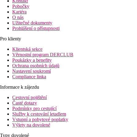
Kontakt
Pobočky
Kariéra
O nás
Užitečné dokumenty
Prohlášení o přístupnosti
Pro klienty
Klientská sekce
Věrnostní program DERCLUB
Poukázky a benefity
Ochrana osobních údajů
Nastavení soukromí
Compliance linka
Informace k zájezdu
Cestovní pojištění
Časté dotazy
Podmínky pro cestující
Služby k cestování letadlem
Vstupní a pobytové poplatky
Výlety na dovolené
Typy dovolené