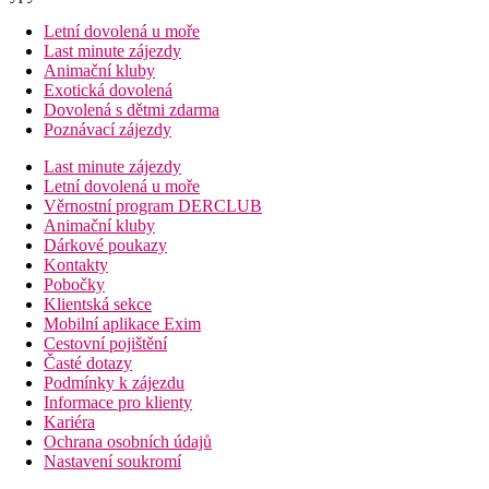
Letní dovolená u moře
Last minute zájezdy
Animační kluby
Exotická dovolená
Dovolená s dětmi zdarma
Poznávací zájezdy
Last minute zájezdy
Letní dovolená u moře
Věrnostní program DERCLUB
Animační kluby
Dárkové poukazy
Kontakty
Pobočky
Klientská sekce
Mobilní aplikace Exim
Cestovní pojištění
Časté dotazy
Podmínky k zájezdu
Informace pro klienty
Kariéra
Ochrana osobních údajů
Nastavení soukromí