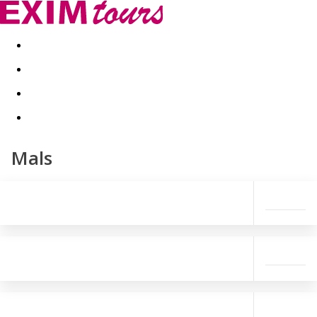
Akční nabídky
Last minute
First minute - Exotika a zim
Mals