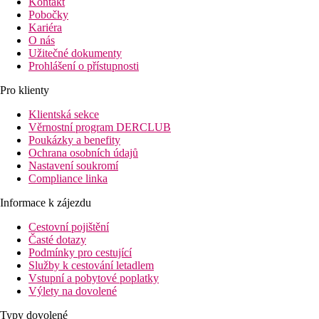
Kontakt
Pobočky
Kariéra
O nás
Užitečné dokumenty
Prohlášení o přístupnosti
Pro klienty
Klientská sekce
Věrnostní program DERCLUB
Poukázky a benefity
Ochrana osobních údajů
Nastavení soukromí
Compliance linka
Informace k zájezdu
Cestovní pojištění
Časté dotazy
Podmínky pro cestující
Služby k cestování letadlem
Vstupní a pobytové poplatky
Výlety na dovolené
Typy dovolené