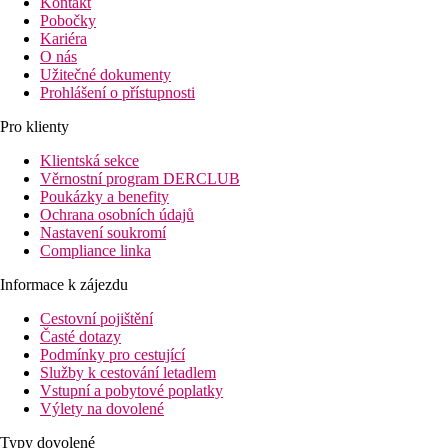
Kontakt
Pobočky
Kariéra
O nás
Užitečné dokumenty
Prohlášení o přístupnosti
Pro klienty
Klientská sekce
Věrnostní program DERCLUB
Poukázky a benefity
Ochrana osobních údajů
Nastavení soukromí
Compliance linka
Informace k zájezdu
Cestovní pojištění
Časté dotazy
Podmínky pro cestující
Služby k cestování letadlem
Vstupní a pobytové poplatky
Výlety na dovolené
Typy dovolené