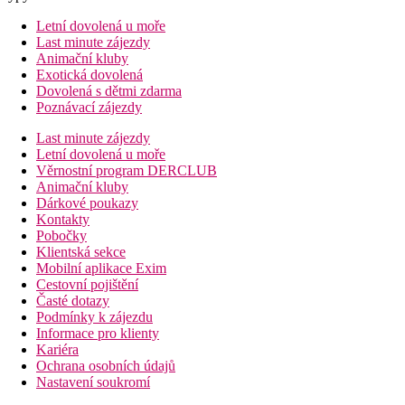
Letní dovolená u moře
Last minute zájezdy
Animační kluby
Exotická dovolená
Dovolená s dětmi zdarma
Poznávací zájezdy
Last minute zájezdy
Letní dovolená u moře
Věrnostní program DERCLUB
Animační kluby
Dárkové poukazy
Kontakty
Pobočky
Klientská sekce
Mobilní aplikace Exim
Cestovní pojištění
Časté dotazy
Podmínky k zájezdu
Informace pro klienty
Kariéra
Ochrana osobních údajů
Nastavení soukromí