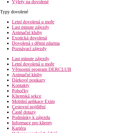
Výlety na dovolené
Typy dovolené
Letní dovolená u moře
Last minute zájezdy
Animační kluby
Exotická dovolená
Dovolená s dětmi zdarma
Poznávací zájezdy
Last minute zájezdy
Letní dovolená u moře
Věrnostní program DERCLUB
Animační kluby
Dárkové poukazy
Kontakty
Pobočky
Klientská sekce
Mobilní aplikace Exim
Cestovní pojištění
Časté dotazy
Podmínky k zájezdu
Informace pro klienty
Kariéra