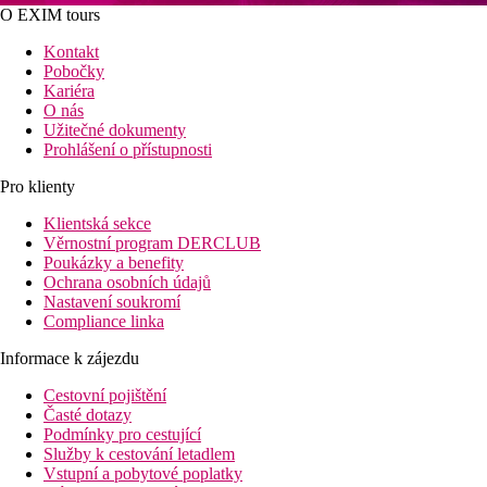
O EXIM tours
Kontakt
Pobočky
Kariéra
O nás
Užitečné dokumenty
Prohlášení o přístupnosti
Pro klienty
Klientská sekce
Věrnostní program DERCLUB
Poukázky a benefity
Ochrana osobních údajů
Nastavení soukromí
Compliance linka
Informace k zájezdu
Cestovní pojištění
Časté dotazy
Podmínky pro cestující
Služby k cestování letadlem
Vstupní a pobytové poplatky