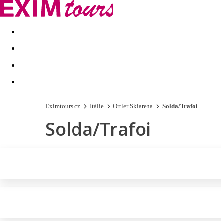
Akční nabídky
Last minute
First minute - Exotika a zim
Eximtours.cz
Itálie
Ortler Skiarena
Solda/Trafoi
Solda/Trafoi