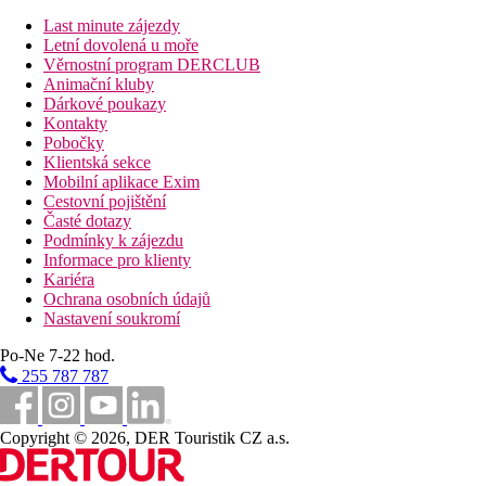
Sport a zábava
Last minute zájezdy
Pokud máte chuť objevovat poklady Říma, hotelový personál
Letní dovolená u moře
vám rád pomůže se vším, od pronájmu auta až po plánování
Věrnostní program DERCLUB
výletů, a doporučí vám ta nejlepší místa ve městě a jeho okolí
Animační kluby
Dárkové poukazy
Stravování
Kontakty
Snídaně formou bufetu
Pobočky
Klientská sekce
Vzdálenosti
Mobilní aplikace Exim
Cestovní pojištění
17 km
Časté dotazy
Vzdálenost od nejbližšího letiště
Podmínky k zájezdu
Informace pro klienty
Fotogalerie
Kariéra
Ochrana osobních údajů
Nastavení soukromí
Po-Ne 7-22 hod.
255 787 787
Copyright © 2026, DER Touristik CZ a.s.