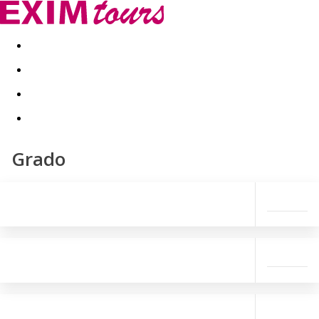
Akční nabídky
Last minute
First minute - Exotika a zim
Grado