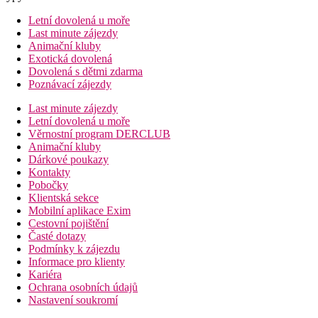
Letní dovolená u moře
Last minute zájezdy
Animační kluby
Exotická dovolená
Dovolená s dětmi zdarma
Poznávací zájezdy
Last minute zájezdy
Letní dovolená u moře
Věrnostní program DERCLUB
Animační kluby
Dárkové poukazy
Kontakty
Pobočky
Klientská sekce
Mobilní aplikace Exim
Cestovní pojištění
Časté dotazy
Podmínky k zájezdu
Informace pro klienty
Kariéra
Ochrana osobních údajů
Nastavení soukromí