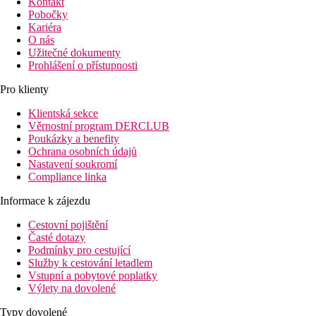
Kontakt
Pobočky
Kariéra
O nás
Užitečné dokumenty
Prohlášení o přístupnosti
Pro klienty
Klientská sekce
Věrnostní program DERCLUB
Poukázky a benefity
Ochrana osobních údajů
Nastavení soukromí
Compliance linka
Informace k zájezdu
Cestovní pojištění
Časté dotazy
Podmínky pro cestující
Služby k cestování letadlem
Vstupní a pobytové poplatky
Výlety na dovolené
Typy dovolené