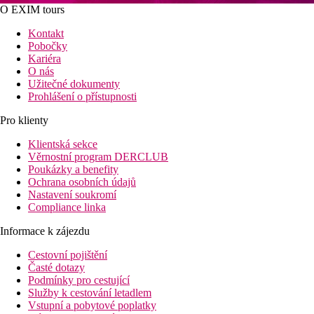
O EXIM tours
Kontakt
Pobočky
Kariéra
O nás
Užitečné dokumenty
Prohlášení o přístupnosti
Pro klienty
Klientská sekce
Věrnostní program DERCLUB
Poukázky a benefity
Ochrana osobních údajů
Nastavení soukromí
Compliance linka
Informace k zájezdu
Cestovní pojištění
Časté dotazy
Podmínky pro cestující
Služby k cestování letadlem
Vstupní a pobytové poplatky