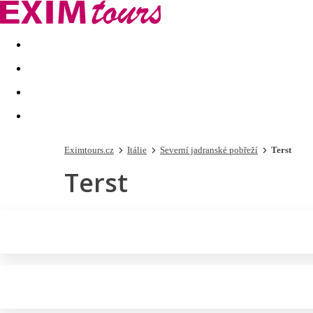
Akční nabídky
Last minute
First minute - Exotika a zim
Eximtours.cz
Itálie
Severní jadranské pobřeží
Terst
Terst