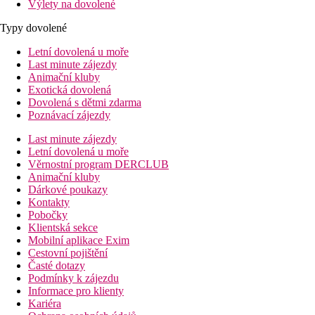
Výlety na dovolené
Typy dovolené
Letní dovolená u moře
Last minute zájezdy
Animační kluby
Exotická dovolená
Dovolená s dětmi zdarma
Poznávací zájezdy
Last minute zájezdy
Letní dovolená u moře
Věrnostní program DERCLUB
Animační kluby
Dárkové poukazy
Kontakty
Pobočky
Klientská sekce
Mobilní aplikace Exim
Cestovní pojištění
Časté dotazy
Podmínky k zájezdu
Informace pro klienty
Kariéra