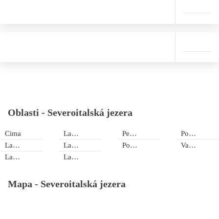
Oblasti -
Severoitalská jezera
Cima
Lago di Como
Pellio Intelvi
Porto Ceresio
Lago d´Iseo
Lago di Idro
Porlezza
Varese
Lago d´Orta
Lago Maggiore
Mapa -
Severoitalská jezera