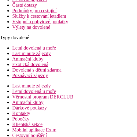
Časté dotazy
Podmínky pro cestující
Služby k cestování letadlem
Vstupní a pobytové poplatky
Výlety na dovolené
Typy dovolené
Letní dovolená u moře
Last minute zájezdy
Animační kluby
Exotická dovolená
Dovolená s dětmi zdarma
Poznávací zájezdy
Last minute zájezdy
Letní dovolená u moře
Věrnostní program DERCLUB
Animační kluby
Dárkové poukazy
Kontakty
Pobočky
Klientská sekce
Mobilní aplikace Exim
Cestovní pojištění