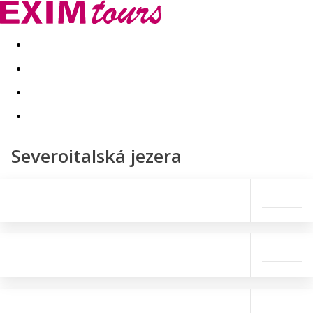
Akční nabídky
Last minute
First minute - Exotika a zim
Severoitalská jezera