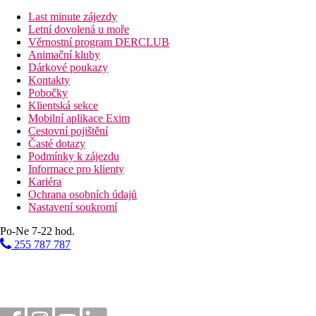
Vzdálenosti
Last minute zájezdy
Letní dovolená u moře
770 km
Věrnostní program DERCLUB
Praha
Animační kluby
Dárkové poukazy
835 km
Kontakty
Brno
Pobočky
Klientská sekce
785 km
Mobilní aplikace Exim
Bratislava
Cestovní pojištění
Časté dotazy
Fotogalerie
Podmínky k zájezdu
Informace pro klienty
Kariéra
Ochrana osobních údajů
Nastavení soukromí
Po-Ne 7-22 hod.
255 787 787