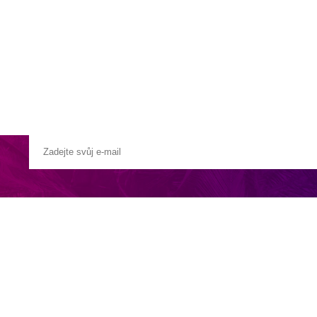
a u moře
Animační kluby
First minute – Léto 2027
Vě
náměstí v Passo Tonale