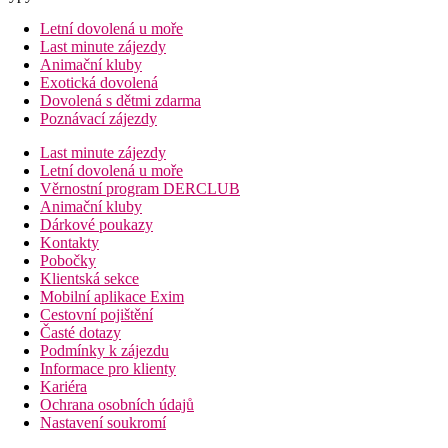
Letní dovolená u moře
Last minute zájezdy
Animační kluby
Exotická dovolená
Dovolená s dětmi zdarma
Poznávací zájezdy
Last minute zájezdy
Letní dovolená u moře
Věrnostní program DERCLUB
Animační kluby
Dárkové poukazy
Kontakty
Pobočky
Klientská sekce
Mobilní aplikace Exim
Cestovní pojištění
Časté dotazy
Podmínky k zájezdu
Informace pro klienty
Kariéra
Ochrana osobních údajů
Nastavení soukromí