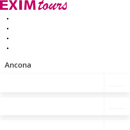
Akční nabídky
Last minute
First minute - Exotika a zim
Ancona