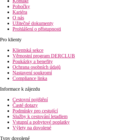
Kontakt
Pobočky
Kariéra
O nás
Užitečné dokumenty
Prohlášení o přístupnosti
Pro klienty
Klientská sekce
Věrnostní program DERCLUB
Poukázky a benefity
Ochrana osobních údajů
Nastavení soukromí
Compliance linka
Informace k zájezdu
Cestovní pojištění
Časté dotazy
Podmínky pro cestující
Služby k cestování letadlem
Vstupní a pobytové poplatky
Výlety na dovolené
Typy dovolené