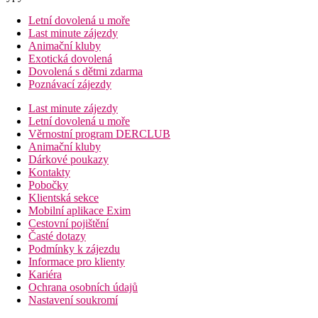
Letní dovolená u moře
Last minute zájezdy
Animační kluby
Exotická dovolená
Dovolená s dětmi zdarma
Poznávací zájezdy
Last minute zájezdy
Letní dovolená u moře
Věrnostní program DERCLUB
Animační kluby
Dárkové poukazy
Kontakty
Pobočky
Klientská sekce
Mobilní aplikace Exim
Cestovní pojištění
Časté dotazy
Podmínky k zájezdu
Informace pro klienty
Kariéra
Ochrana osobních údajů
Nastavení soukromí