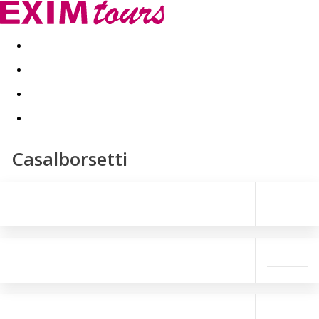
Akční nabídky
Last minute
First minute - Exotika a zim
Casalborsetti