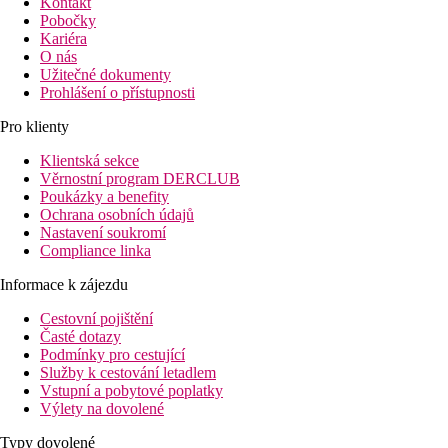
Kontakt
Pobočky
Kariéra
O nás
Užitečné dokumenty
Prohlášení o přístupnosti
Pro klienty
Klientská sekce
Věrnostní program DERCLUB
Poukázky a benefity
Ochrana osobních údajů
Nastavení soukromí
Compliance linka
Informace k zájezdu
Cestovní pojištění
Časté dotazy
Podmínky pro cestující
Služby k cestování letadlem
Vstupní a pobytové poplatky
Výlety na dovolené
Typy dovolené