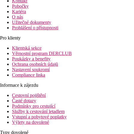
Kontakt
Pobočky
Kariéra
O nás
Užitečné dokumenty
Prohlášení o přístupnosti
Pro klienty
Klientská sekce
Věrnostní program DERCLUB
Poukázky a benefity
Ochrana osobních údajů
Nastavení soukromí
Compliance linka
Informace k zájezdu
Cestovní pojištění
Časté dotazy
Podmínky pro cestující
Služby k cestování letadlem
Vstupní a pobytové poplatky
Výlety na dovolené
Typy dovolené