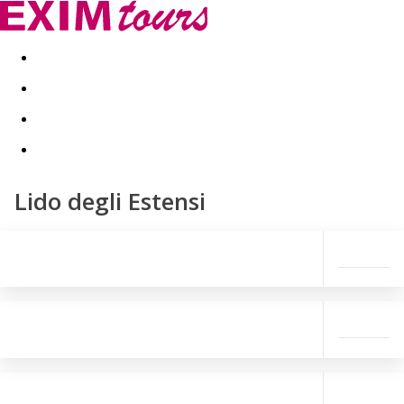
Akční nabídky
Last minute
First minute - Exotika a zim
Lido degli Estensi