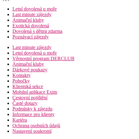
Letní dovolená u moře
Last minute zájezdy
Animační kluby
Exotická dovolená
Dovolená s dětmi zdarma
Poznávací zájezdy
Last minute zájezdy
Letní dovolená u moře
Věrnostní program DERCLUB
Animační kluby
Dárkové poukazy
Kontakty
Pobočky
Klientská sekce
Mobilní aplikace Exim
Cestovní pojištění
Časté dotazy
Podmínky k zájezdu
Informace pro klienty
Kariéra
Ochrana osobních údajů
Nastavení soukromí