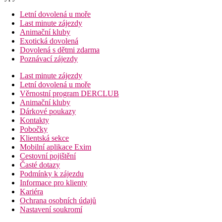
Letní dovolená u moře
Last minute zájezdy
Animační kluby
Exotická dovolená
Dovolená s dětmi zdarma
Poznávací zájezdy
Last minute zájezdy
Letní dovolená u moře
Věrnostní program DERCLUB
Animační kluby
Dárkové poukazy
Kontakty
Pobočky
Klientská sekce
Mobilní aplikace Exim
Cestovní pojištění
Časté dotazy
Podmínky k zájezdu
Informace pro klienty
Kariéra
Ochrana osobních údajů
Nastavení soukromí