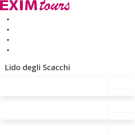
Akční nabídky
Last minute
First minute - Exotika a zim
Lido degli Scacchi