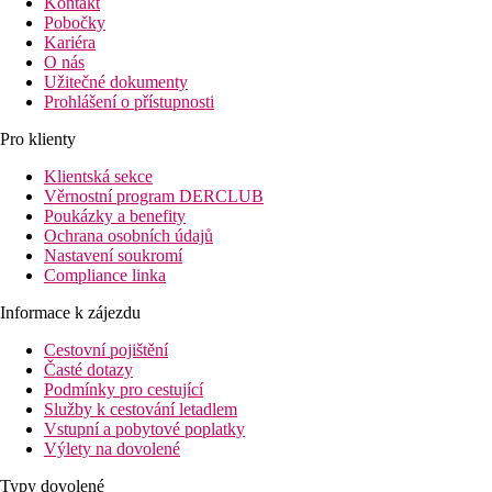
Kontakt
Pobočky
Kariéra
O nás
Užitečné dokumenty
Prohlášení o přístupnosti
Pro klienty
Klientská sekce
Věrnostní program DERCLUB
Poukázky a benefity
Ochrana osobních údajů
Nastavení soukromí
Compliance linka
Informace k zájezdu
Cestovní pojištění
Časté dotazy
Podmínky pro cestující
Služby k cestování letadlem
Vstupní a pobytové poplatky
Výlety na dovolené
Typy dovolené