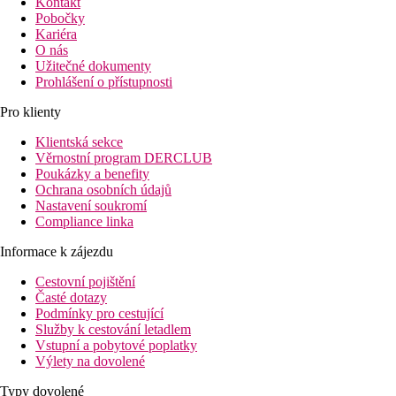
Kontakt
Pobočky
Kariéra
O nás
Užitečné dokumenty
Prohlášení o přístupnosti
Pro klienty
Klientská sekce
Věrnostní program DERCLUB
Poukázky a benefity
Ochrana osobních údajů
Nastavení soukromí
Compliance linka
Informace k zájezdu
Cestovní pojištění
Časté dotazy
Podmínky pro cestující
Služby k cestování letadlem
Vstupní a pobytové poplatky
Výlety na dovolené
Typy dovolené