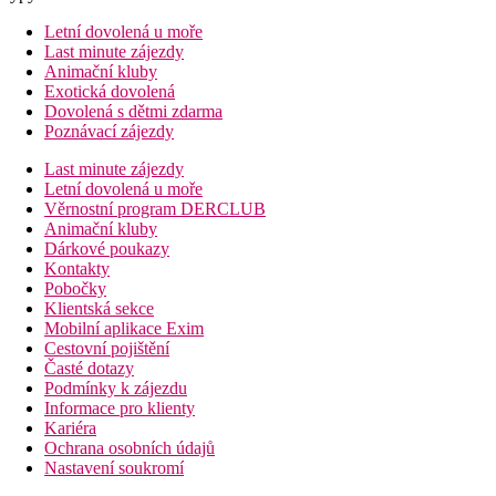
Letní dovolená u moře
Last minute zájezdy
Animační kluby
Exotická dovolená
Dovolená s dětmi zdarma
Poznávací zájezdy
Last minute zájezdy
Letní dovolená u moře
Věrnostní program DERCLUB
Animační kluby
Dárkové poukazy
Kontakty
Pobočky
Klientská sekce
Mobilní aplikace Exim
Cestovní pojištění
Časté dotazy
Podmínky k zájezdu
Informace pro klienty
Kariéra
Ochrana osobních údajů
Nastavení soukromí