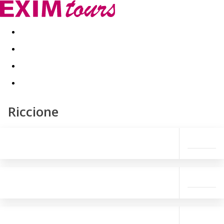
Akční nabídky
Last minute
First minute - Exotika a zim
Riccione