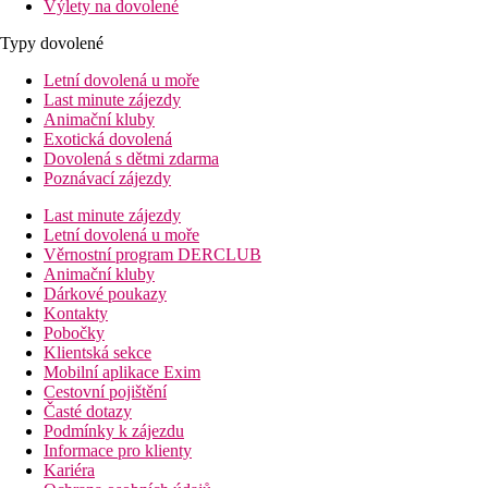
Výlety na dovolené
Typy dovolené
Letní dovolená u moře
Last minute zájezdy
Animační kluby
Exotická dovolená
Dovolená s dětmi zdarma
Poznávací zájezdy
Last minute zájezdy
Letní dovolená u moře
Věrnostní program DERCLUB
Animační kluby
Dárkové poukazy
Kontakty
Pobočky
Klientská sekce
Mobilní aplikace Exim
Cestovní pojištění
Časté dotazy
Podmínky k zájezdu
Informace pro klienty
Kariéra