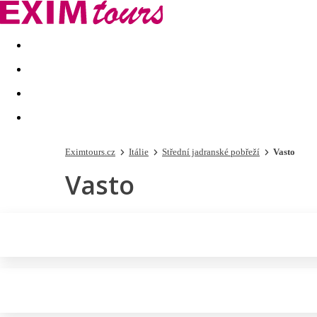
Akční nabídky
Last minute
First minute - Exotika a zim
Eximtours.cz
Itálie
Střední jadranské pobřeží
Vasto
Vasto