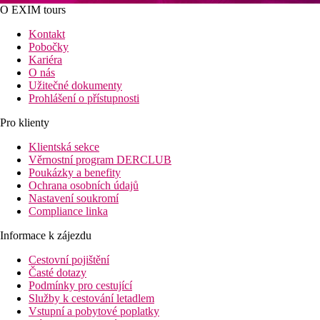
O EXIM tours
Kontakt
Pobočky
Kariéra
O nás
Užitečné dokumenty
Prohlášení o přístupnosti
Pro klienty
Klientská sekce
Věrnostní program DERCLUB
Poukázky a benefity
Ochrana osobních údajů
Nastavení soukromí
Compliance linka
Informace k zájezdu
Cestovní pojištění
Časté dotazy
Podmínky pro cestující
Služby k cestování letadlem
Vstupní a pobytové poplatky