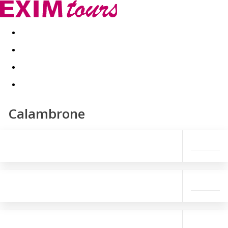
Akční nabídky
Last minute
First minute - Exotika a zim
Calambrone