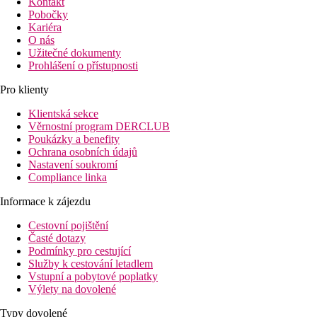
Kontakt
Pobočky
Kariéra
O nás
Užitečné dokumenty
Prohlášení o přístupnosti
Pro klienty
Klientská sekce
Věrnostní program DERCLUB
Poukázky a benefity
Ochrana osobních údajů
Nastavení soukromí
Compliance linka
Informace k zájezdu
Cestovní pojištění
Časté dotazy
Podmínky pro cestující
Služby k cestování letadlem
Vstupní a pobytové poplatky
Výlety na dovolené
Typy dovolené