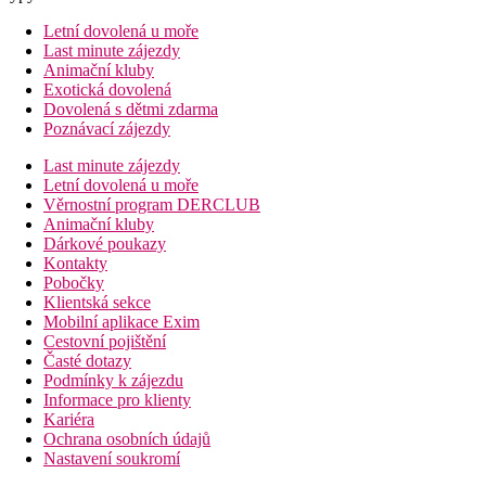
Letní dovolená u moře
Last minute zájezdy
Animační kluby
Exotická dovolená
Dovolená s dětmi zdarma
Poznávací zájezdy
Last minute zájezdy
Letní dovolená u moře
Věrnostní program DERCLUB
Animační kluby
Dárkové poukazy
Kontakty
Pobočky
Klientská sekce
Mobilní aplikace Exim
Cestovní pojištění
Časté dotazy
Podmínky k zájezdu
Informace pro klienty
Kariéra
Ochrana osobních údajů
Nastavení soukromí