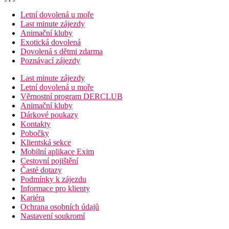
Letní dovolená u moře
Last minute zájezdy
Animační kluby
Exotická dovolená
Dovolená s dětmi zdarma
Poznávací zájezdy
Last minute zájezdy
Letní dovolená u moře
Věrnostní program DERCLUB
Animační kluby
Dárkové poukazy
Kontakty
Pobočky
Klientská sekce
Mobilní aplikace Exim
Cestovní pojištění
Časté dotazy
Podmínky k zájezdu
Informace pro klienty
Kariéra
Ochrana osobních údajů
Nastavení soukromí