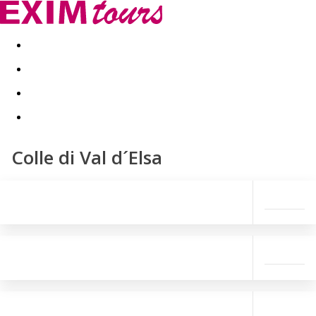
Akční nabídky
Last minute
First minute - Exotika a zim
Colle di Val d´Elsa