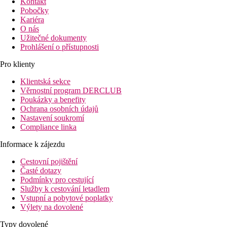
Kontakt
Pobočky
Kariéra
O nás
Užitečné dokumenty
Prohlášení o přístupnosti
Pro klienty
Klientská sekce
Věrnostní program DERCLUB
Poukázky a benefity
Ochrana osobních údajů
Nastavení soukromí
Compliance linka
Informace k zájezdu
Cestovní pojištění
Časté dotazy
Podmínky pro cestující
Služby k cestování letadlem
Vstupní a pobytové poplatky
Výlety na dovolené
Typy dovolené