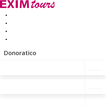
Akční nabídky
Last minute
First minute - Exotika a zim
Donoratico