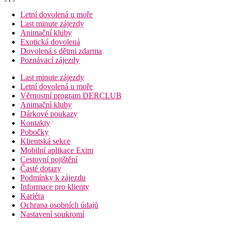
Letní dovolená u moře
Last minute zájezdy
Animační kluby
Exotická dovolená
Dovolená s dětmi zdarma
Poznávací zájezdy
Last minute zájezdy
Letní dovolená u moře
Věrnostní program DERCLUB
Animační kluby
Dárkové poukazy
Kontakty
Pobočky
Klientská sekce
Mobilní aplikace Exim
Cestovní pojištění
Časté dotazy
Podmínky k zájezdu
Informace pro klienty
Kariéra
Ochrana osobních údajů
Nastavení soukromí