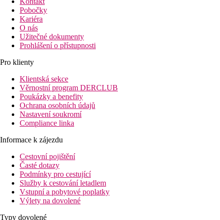
Kontakt
Pobočky
Kariéra
O nás
Užitečné dokumenty
Prohlášení o přístupnosti
Pro klienty
Klientská sekce
Věrnostní program DERCLUB
Poukázky a benefity
Ochrana osobních údajů
Nastavení soukromí
Compliance linka
Informace k zájezdu
Cestovní pojištění
Časté dotazy
Podmínky pro cestující
Služby k cestování letadlem
Vstupní a pobytové poplatky
Výlety na dovolené
Typy dovolené