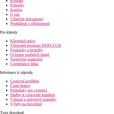
Kontakt
Pobočky
Kariéra
O nás
Užitečné dokumenty
Prohlášení o přístupnosti
Pro klienty
Klientská sekce
Věrnostní program DERCLUB
Poukázky a benefity
Ochrana osobních údajů
Nastavení soukromí
Compliance linka
Informace k zájezdu
Cestovní pojištění
Časté dotazy
Podmínky pro cestující
Služby k cestování letadlem
Vstupní a pobytové poplatky
Výlety na dovolené
Typy dovolené