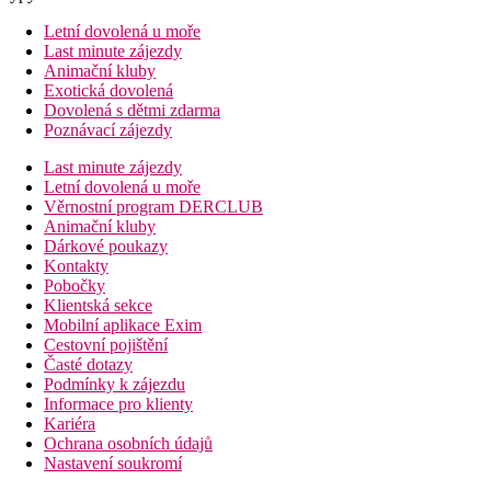
Letní dovolená u moře
Last minute zájezdy
Animační kluby
Exotická dovolená
Dovolená s dětmi zdarma
Poznávací zájezdy
Last minute zájezdy
Letní dovolená u moře
Věrnostní program DERCLUB
Animační kluby
Dárkové poukazy
Kontakty
Pobočky
Klientská sekce
Mobilní aplikace Exim
Cestovní pojištění
Časté dotazy
Podmínky k zájezdu
Informace pro klienty
Kariéra
Ochrana osobních údajů
Nastavení soukromí