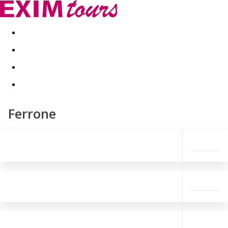
Akční nabídky
Last minute
First minute - Exotika a zim
Ferrone