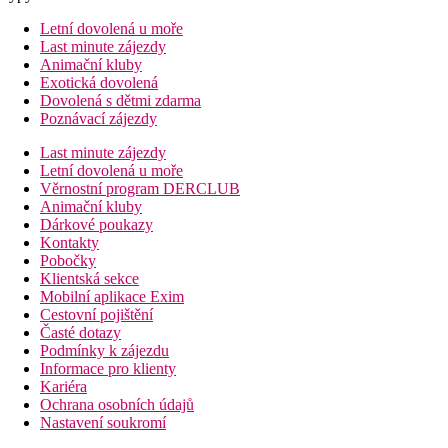
Letní dovolená u moře
Last minute zájezdy
Animační kluby
Exotická dovolená
Dovolená s dětmi zdarma
Poznávací zájezdy
Last minute zájezdy
Letní dovolená u moře
Věrnostní program DERCLUB
Animační kluby
Dárkové poukazy
Kontakty
Pobočky
Klientská sekce
Mobilní aplikace Exim
Cestovní pojištění
Časté dotazy
Podmínky k zájezdu
Informace pro klienty
Kariéra
Ochrana osobních údajů
Nastavení soukromí