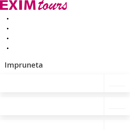
Akční nabídky
Last minute
First minute - Exotika a zim
Impruneta