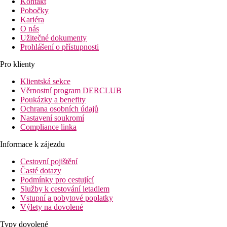
Kontakt
Pobočky
Kariéra
O nás
Užitečné dokumenty
Prohlášení o přístupnosti
Pro klienty
Klientská sekce
Věrnostní program DERCLUB
Poukázky a benefity
Ochrana osobních údajů
Nastavení soukromí
Compliance linka
Informace k zájezdu
Cestovní pojištění
Časté dotazy
Podmínky pro cestující
Služby k cestování letadlem
Vstupní a pobytové poplatky
Výlety na dovolené
Typy dovolené