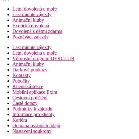
Letní dovolená u moře
Last minute zájezdy
Animační kluby
Exotická dovolená
Dovolená s dětmi zdarma
Poznávací zájezdy
Last minute zájezdy
Letní dovolená u moře
Věrnostní program DERCLUB
Animační kluby
Dárkové poukazy
Kontakty
Pobočky
Klientská sekce
Mobilní aplikace Exim
Cestovní pojištění
Časté dotazy
Podmínky k zájezdu
Informace pro klienty
Kariéra
Ochrana osobních údajů
Nastavení soukromí