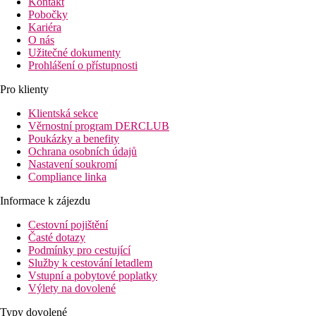
Kontakt
Pobočky
Kariéra
O nás
Užitečné dokumenty
Prohlášení o přístupnosti
Pro klienty
Klientská sekce
Věrnostní program DERCLUB
Poukázky a benefity
Ochrana osobních údajů
Nastavení soukromí
Compliance linka
Informace k zájezdu
Cestovní pojištění
Časté dotazy
Podmínky pro cestující
Služby k cestování letadlem
Vstupní a pobytové poplatky
Výlety na dovolené
Typy dovolené