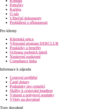
Kontakt
Pobočky
Kariéra
O nás
Užitečné dokumenty
Prohlášení o přístupnosti
Pro klienty
Klientská sekce
Věrnostní program DERCLUB
Poukázky a benefity
Ochrana osobních údajů
Nastavení soukromí
Compliance linka
Informace k zájezdu
Cestovní pojištění
Časté dotazy
Podmínky pro cestující
Služby k cestování letadlem
Vstupní a pobytové poplatky
Výlety na dovolené
Typy dovolené