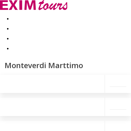
Akční nabídky
Last minute
First minute - Exotika a zim
Monteverdi Marttimo