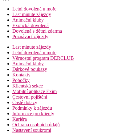
Letní dovolená u moře
Last minute zájezdy
Animační kluby
Exotická dovolená
Dovolená s dětmi zdarma
Poznávací zájezdy
Last minute zájezdy
Letní dovolená u moře
Věrnostní program DERCLUB
Animační kluby
Dárkové poukazy
Kontakty
Pobočky
Klientská sekce
Mobilní aplikace Exim
Cestovní pojištění
Časté dotazy
Podmínky k zájezdu
Informace pro klienty
Kariéra
Ochrana osobních údajů
Nastavení soukromí