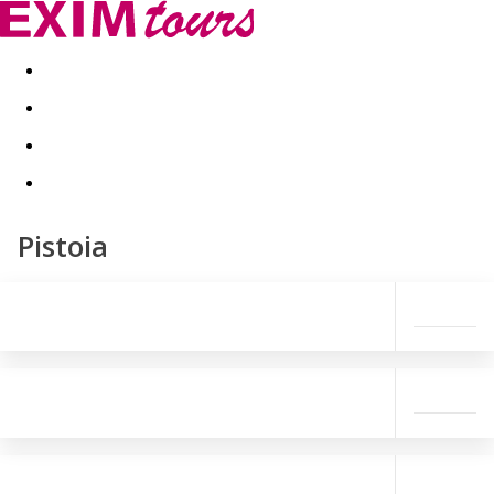
Akční nabídky
Last minute
First minute - Exotika a zim
Pistoia