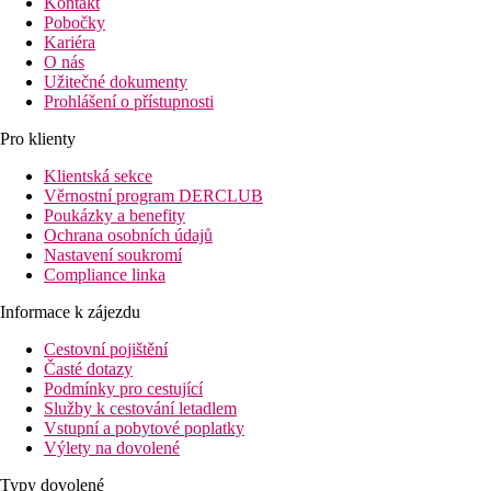
Kontakt
Pobočky
Kariéra
O nás
Užitečné dokumenty
Prohlášení o přístupnosti
Pro klienty
Klientská sekce
Věrnostní program DERCLUB
Poukázky a benefity
Ochrana osobních údajů
Nastavení soukromí
Compliance linka
Informace k zájezdu
Cestovní pojištění
Časté dotazy
Podmínky pro cestující
Služby k cestování letadlem
Vstupní a pobytové poplatky
Výlety na dovolené
Typy dovolené