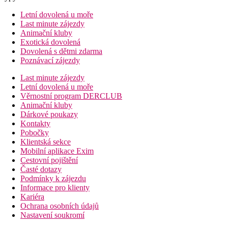
Letní dovolená u moře
Last minute zájezdy
Animační kluby
Exotická dovolená
Dovolená s dětmi zdarma
Poznávací zájezdy
Last minute zájezdy
Letní dovolená u moře
Věrnostní program DERCLUB
Animační kluby
Dárkové poukazy
Kontakty
Pobočky
Klientská sekce
Mobilní aplikace Exim
Cestovní pojištění
Časté dotazy
Podmínky k zájezdu
Informace pro klienty
Kariéra
Ochrana osobních údajů
Nastavení soukromí