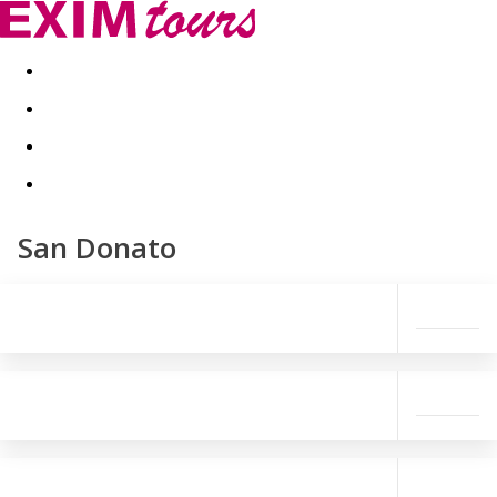
Akční nabídky
Last minute
First minute - Exotika a zim
San Donato