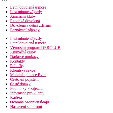
Letní dovolená u moře
Last minute zájezdy
Animační kluby
Exotická dovolená
Dovolená s dětmi zdarma
Poznávací zájezdy
Last minute zájezdy
Letní dovolená u moře
Věrnostní program DERCLUB
Animační kluby
Dárkové poukazy
Kontakty
Pobočky
Klientská sekce
Mobilní aplikace Exim
Cestovní pojištění
Časté dotazy
Podmínky k zájezdu
Informace pro klienty
Kariéra
Ochrana osobních údajů
Nastavení soukromí