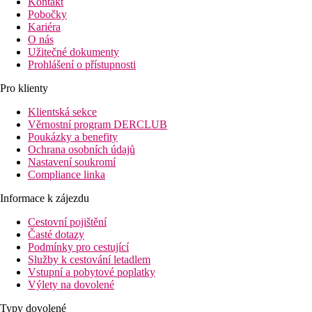
Kontakt
Pobočky
Kariéra
O nás
Užitečné dokumenty
Prohlášení o přístupnosti
Pro klienty
Klientská sekce
Věrnostní program DERCLUB
Poukázky a benefity
Ochrana osobních údajů
Nastavení soukromí
Compliance linka
Informace k zájezdu
Cestovní pojištění
Časté dotazy
Podmínky pro cestující
Služby k cestování letadlem
Vstupní a pobytové poplatky
Výlety na dovolené
Typy dovolené