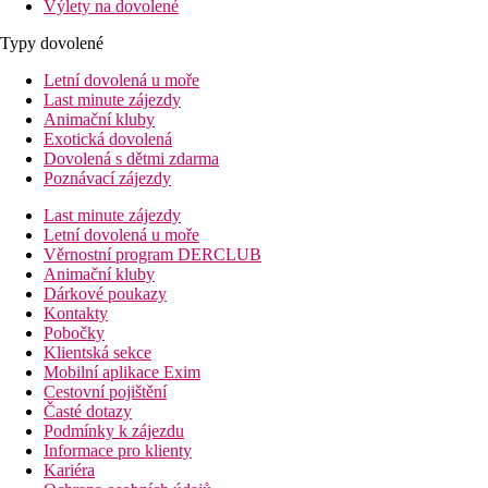
Výlety na dovolené
Typy dovolené
Letní dovolená u moře
Last minute zájezdy
Animační kluby
Exotická dovolená
Dovolená s dětmi zdarma
Poznávací zájezdy
Last minute zájezdy
Letní dovolená u moře
Věrnostní program DERCLUB
Animační kluby
Dárkové poukazy
Kontakty
Pobočky
Klientská sekce
Mobilní aplikace Exim
Cestovní pojištění
Časté dotazy
Podmínky k zájezdu
Informace pro klienty
Kariéra