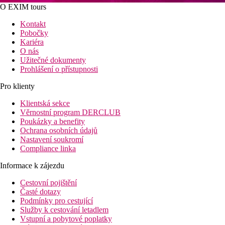
O EXIM tours
Kontakt
Pobočky
Kariéra
O nás
Užitečné dokumenty
Prohlášení o přístupnosti
Pro klienty
Klientská sekce
Věrnostní program DERCLUB
Poukázky a benefity
Ochrana osobních údajů
Nastavení soukromí
Compliance linka
Informace k zájezdu
Cestovní pojištění
Časté dotazy
Podmínky pro cestující
Služby k cestování letadlem
Vstupní a pobytové poplatky