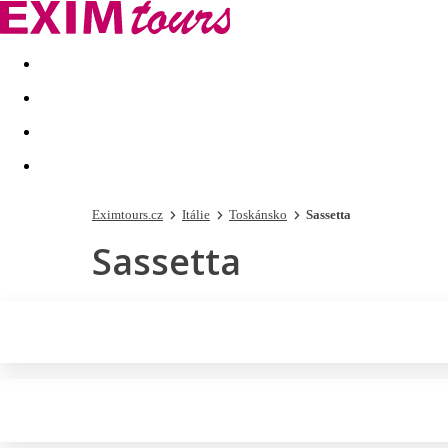
Akční nabídky
Last minute
First minute - Exotika a zim
Eximtours.cz
Itálie
Toskánsko
Sassetta
Sassetta