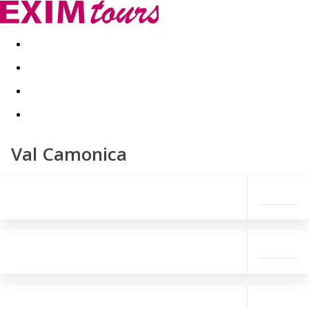
Akční nabídky
Last minute
First minute - Exotika a zim
Val Camonica