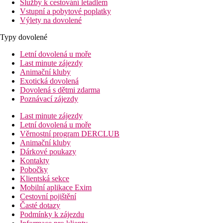
Služby k cestování letadlem
Vstupní a pobytové poplatky
Výlety na dovolené
Typy dovolené
Letní dovolená u moře
Last minute zájezdy
Animační kluby
Exotická dovolená
Dovolená s dětmi zdarma
Poznávací zájezdy
Last minute zájezdy
Letní dovolená u moře
Věrnostní program DERCLUB
Animační kluby
Dárkové poukazy
Kontakty
Pobočky
Klientská sekce
Mobilní aplikace Exim
Cestovní pojištění
Časté dotazy
Podmínky k zájezdu