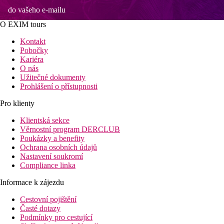
do vašeho e-mailu
O EXIM tours
Kontakt
Pobočky
Kariéra
O nás
Užitečné dokumenty
Prohlášení o přístupnosti
Pro klienty
Klientská sekce
Věrnostní program DERCLUB
Poukázky a benefity
Ochrana osobních údajů
Nastavení soukromí
Compliance linka
Informace k zájezdu
Cestovní pojištění
Časté dotazy
Podmínky pro cestující