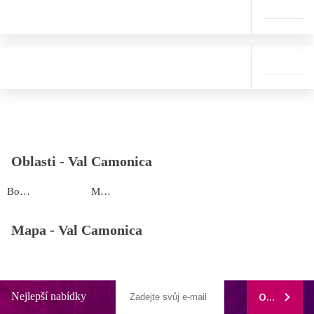
Oblasti -
Val Camonica
Borno
Montecampione
Mapa -
Val Camonica
Nejlepší nabídky
ODEBÍRAT