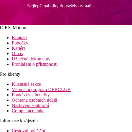
Nejlepší nabídky do vašeho e-mailu
O EXIM tours
Kontakt
Pobočky
Kariéra
O nás
Užitečné dokumenty
Prohlášení o přístupnosti
Pro klienty
Klientská sekce
Věrnostní program DERCLUB
Poukázky a benefity
Ochrana osobních údajů
Nastavení soukromí
Compliance linka
Informace k zájezdu
Cestovní pojištění