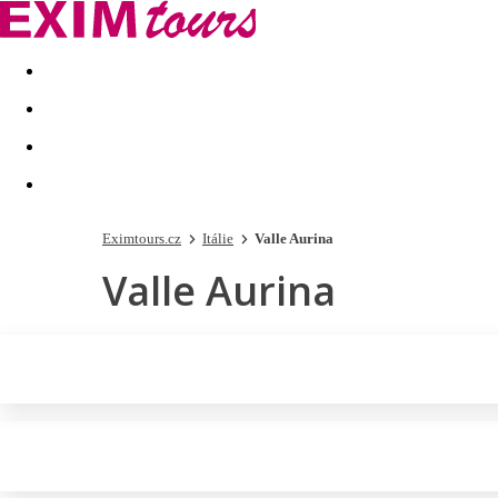
Akční nabídky
Last minute
First minute - Exotika a zim
Eximtours.cz
Itálie
Valle Aurina
Valle Aurina