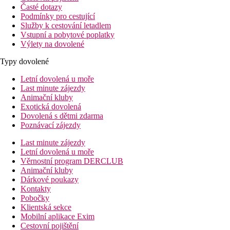
Časté dotazy
Podmínky pro cestující
Služby k cestování letadlem
Vstupní a pobytové poplatky
Výlety na dovolené
Typy dovolené
Letní dovolená u moře
Last minute zájezdy
Animační kluby
Exotická dovolená
Dovolená s dětmi zdarma
Poznávací zájezdy
Last minute zájezdy
Letní dovolená u moře
Věrnostní program DERCLUB
Animační kluby
Dárkové poukazy
Kontakty
Pobočky
Klientská sekce
Mobilní aplikace Exim
Cestovní pojištění