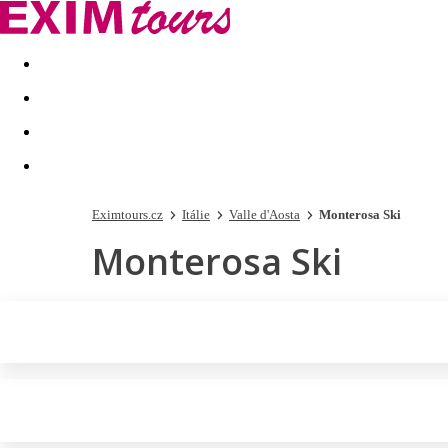
Akční nabídky
Last minute
First minute - Exotika a zim
Eximtours.cz
Itálie
Valle d'Aosta
Monterosa Ski
Monterosa Ski