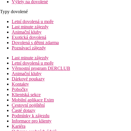
Výlety na dovolené
Typy dovolené
Letní dovolená u moře
Last minute zájezdy
Animační kluby
Exotická dovolená
Dovolená s dětmi zdarma
Poznávací zájezdy
Last minute zájezdy
Letní dovolená u moře
Věrnostní program DERCLUB
Animační kluby
Dárkové poukazy
Kontakty
Pobočky
Klientská sekce
Mobilní aplikace Exim
Cestovní pojištění
Časté dotazy
Podmínky k zájezdu
Informace pro klienty
Kariéra