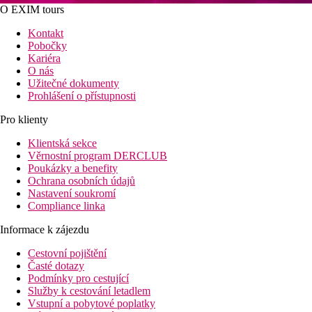
O EXIM tours
Kontakt
Pobočky
Kariéra
O nás
Užitečné dokumenty
Prohlášení o přístupnosti
Pro klienty
Klientská sekce
Věrnostní program DERCLUB
Poukázky a benefity
Ochrana osobních údajů
Nastavení soukromí
Compliance linka
Informace k zájezdu
Cestovní pojištění
Časté dotazy
Podmínky pro cestující
Služby k cestování letadlem
Vstupní a pobytové poplatky