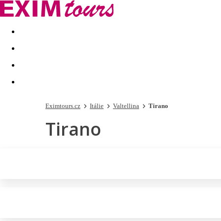
Akční nabídky
Last minute
First minute - Exotika a zim
Eximtours.cz
Itálie
Valtellina
Tirano
Tirano