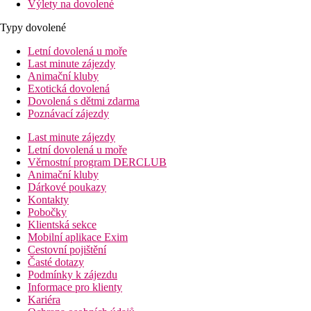
Výlety na dovolené
Typy dovolené
Letní dovolená u moře
Last minute zájezdy
Animační kluby
Exotická dovolená
Dovolená s dětmi zdarma
Poznávací zájezdy
Last minute zájezdy
Letní dovolená u moře
Věrnostní program DERCLUB
Animační kluby
Dárkové poukazy
Kontakty
Pobočky
Klientská sekce
Mobilní aplikace Exim
Cestovní pojištění
Časté dotazy
Podmínky k zájezdu
Informace pro klienty
Kariéra