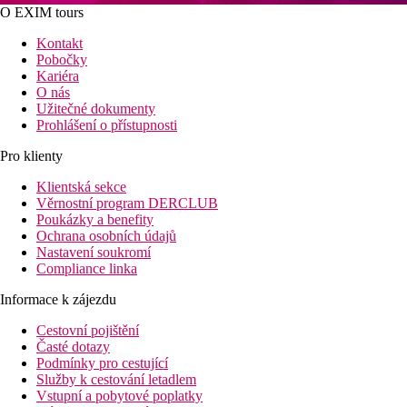
O EXIM tours
Kontakt
Pobočky
Kariéra
O nás
Užitečné dokumenty
Prohlášení o přístupnosti
Pro klienty
Klientská sekce
Věrnostní program DERCLUB
Poukázky a benefity
Ochrana osobních údajů
Nastavení soukromí
Compliance linka
Informace k zájezdu
Cestovní pojištění
Časté dotazy
Podmínky pro cestující
Služby k cestování letadlem
Vstupní a pobytové poplatky