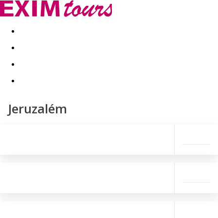
Akční nabídky
Last minute
First minute - Exotika a zim
Jeruzalém