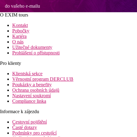
do vašeho e-mailu
O EXIM tours
Kontakt
Pobočky
Kariéra
O nás
Užitečné dokumenty
Prohlášení o přístupnosti
Pro klienty
Klientská sekce
Věrnostní program DERCLUB
Poukázky a benefity
Ochrana osobních údajů
Nastavení soukromí
Compliance linka
Informace k zájezdu
Cestovní pojištění
Časté dotazy
Podmínky pro cestující