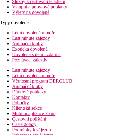
Služby k cestování letadlem
Vstupní a pobytové poplatky
Výlety na dovolené
Typy dovolené
Letní dovolená u moře
Last minute zájezdy
Animační kluby
Exotická dovolená
Dovolená s dětmi zdarma
Poznávací zájezdy
Last minute zájezdy
Letní dovolená u moře
Věrnostní program DERCLUB
Animační kluby
Dárkové poukazy
Kontakty
Pobočky
Klientská sekce
Mobilní aplikace Exim
Cestovní pojištění
Časté dotazy
Podmínky k zájezdu