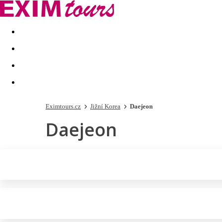
Akční nabídky
Last minute
First minute - Exotika a zim
Eximtours.cz
Jižní Korea
Daejeon
Daejeon