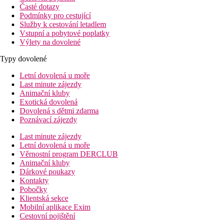
Časté dotazy
Podmínky pro cestující
Služby k cestování letadlem
Vstupní a pobytové poplatky
Výlety na dovolené
Typy dovolené
Letní dovolená u moře
Last minute zájezdy
Animační kluby
Exotická dovolená
Dovolená s dětmi zdarma
Poznávací zájezdy
Last minute zájezdy
Letní dovolená u moře
Věrnostní program DERCLUB
Animační kluby
Dárkové poukazy
Kontakty
Pobočky
Klientská sekce
Mobilní aplikace Exim
Cestovní pojištění