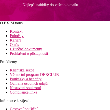
Nejlepší nabídky do vašeho e-mailu
O EXIM tours
Kontakt
Pobočky
Kariéra
O nás
Užitečné dokumenty
Prohlášení o přístupnosti
Pro klienty
Klientská sekce
Věrnostní program DERCLUB
Poukázky a benefity
Ochrana osobních údajů
Nastavení soukromí
Compliance linka
Informace k zájezdu
Cestovní pojištění