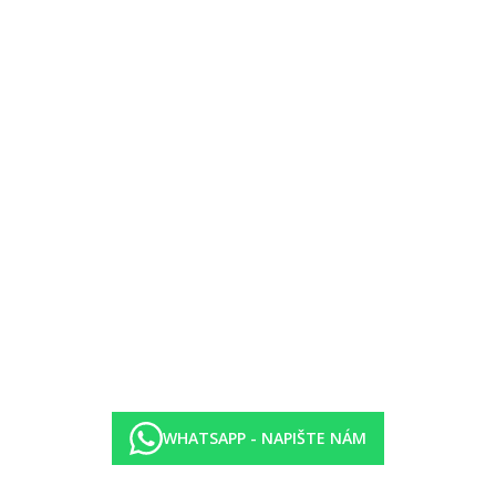
aného menu.
ervírovaného menu.
WHATSAPP - NAPIŠTE NÁM