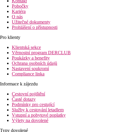
Kontakt
Pobočky
Kariéra
O nás
Užitečné dokumenty
Prohlášení o přístupnosti
Pro klienty
Klientská sekce
Věrnostní program DERCLUB
Poukázky a benefity
Ochrana osobních údajů
Nastavení soukromí
Compliance linka
Informace k zájezdu
Cestovní pojištění
Časté dotazy
Podmínky pro cestující
Služby k cestování letadlem
Vstupní a pobytové poplatky
Výlety na dovolené
Typy dovolené