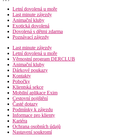
Letní dovolená u moře
Last minute zájezdy
Animační kluby
Exotická dovolená
Dovolená s dětmi zdarma
Poznávací zájezdy
Last minute zájezdy
Letní dovolená u moře
Věrnostní program DERCLUB
Animační kluby
Dárkové poukazy
Kontakty
Pobočky
Klientská sekce
Mobilní aplikace Exim
Cestovní pojištění
Časté dotazy
Podmínky k zájezdu
Informace pro klienty
Kariéra
Ochrana osobních údajů
Nastavení soukromí