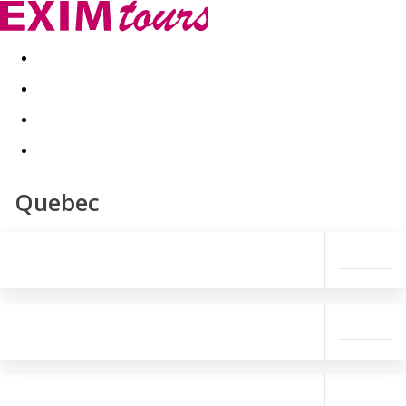
Akční nabídky
Last minute
First minute - Exotika a zim
Quebec