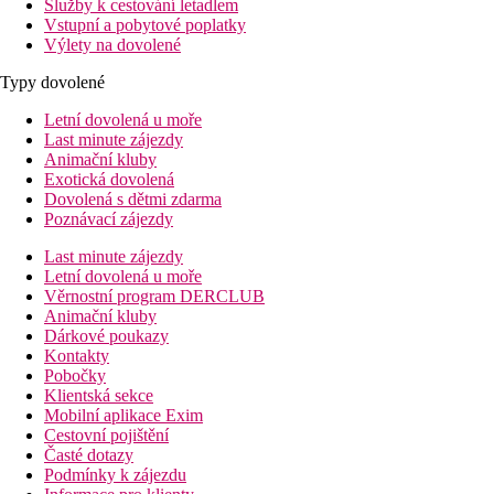
Služby k cestování letadlem
Vstupní a pobytové poplatky
Výlety na dovolené
Typy dovolené
Letní dovolená u moře
Last minute zájezdy
Animační kluby
Exotická dovolená
Dovolená s dětmi zdarma
Poznávací zájezdy
Last minute zájezdy
Letní dovolená u moře
Věrnostní program DERCLUB
Animační kluby
Dárkové poukazy
Kontakty
Pobočky
Klientská sekce
Mobilní aplikace Exim
Cestovní pojištění
Časté dotazy
Podmínky k zájezdu