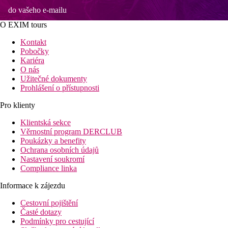
do vašeho e-mailu
O EXIM tours
Kontakt
Pobočky
Kariéra
O nás
Užitečné dokumenty
Prohlášení o přístupnosti
Pro klienty
Klientská sekce
Věrnostní program DERCLUB
Poukázky a benefity
Ochrana osobních údajů
Nastavení soukromí
Compliance linka
Informace k zájezdu
Cestovní pojištění
Časté dotazy
Podmínky pro cestující