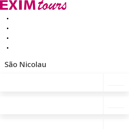
Akční nabídky
Last minute
First minute - Exotika a zim
São Nicolau