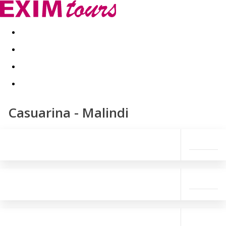
Akční nabídky
Last minute
First minute - Exotika a zim
Casuarina - Malindi