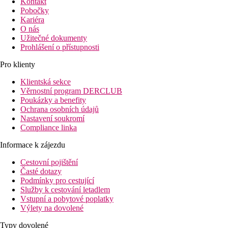
Kontakt
Pobočky
Kariéra
O nás
Užitečné dokumenty
Prohlášení o přístupnosti
Pro klienty
Klientská sekce
Věrnostní program DERCLUB
Poukázky a benefity
Ochrana osobních údajů
Nastavení soukromí
Compliance linka
Informace k zájezdu
Cestovní pojištění
Časté dotazy
Podmínky pro cestující
Služby k cestování letadlem
Vstupní a pobytové poplatky
Výlety na dovolené
Typy dovolené