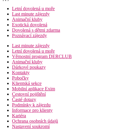
Letní dovolená u moře
Last minute zájezdy
Animační kluby
Exotická dovolená
Dovolená s dětmi zdarma
Poznávací zájezdy
Last minute zájezdy
Letní dovolená u moře
Věrnostní program DERCLUB
Animační kluby
Dárkové poukazy
Kontakty
Pobočky
Klientská sekce
Mobilní aplikace Exim
Cestovní pojištění
Časté dotazy
Podmínky k zájezdu
Informace pro klienty
Kariéra
Ochrana osobních údajů
Nastavení soukromí